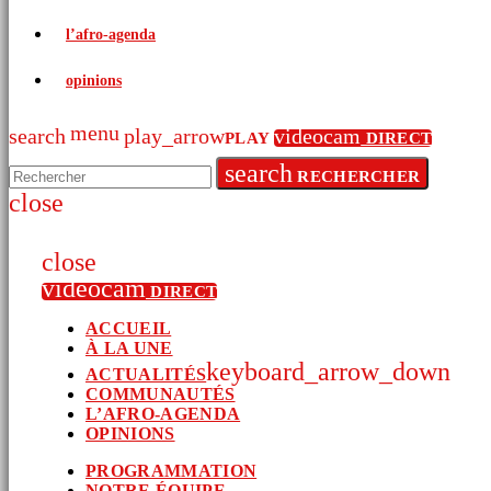
l’afro-agenda
opinions
menu
search
play_arrow
videocam
PLAY
DIRECT
search
RECHERCHER
close
close
videocam
DIRECT
ACCUEIL
À LA UNE
keyboard_arrow_down
ACTUALITÉS
COMMUNAUTÉS
POLITIQUE
L’AFRO-AGENDA
ÉCONOMIE
OPINIONS
ARTS ET CULTURE
SPORTS
PROGRAMMATION
INTERNATIONAL
NOTRE ÉQUIPE