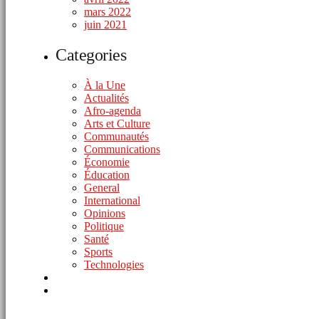
mars 2022
juin 2021
Categories
À la Une
Actualités
Afro-agenda
Arts et Culture
Communautés
Communications
Économie
Éducation
General
International
Opinions
Politique
Santé
Sports
Technologies