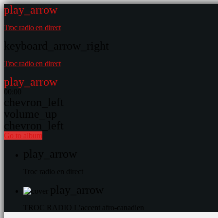
play_arrow
Troc radio en direct
keyboard_arrow_right
Troc radio en direct
play_arrow
00:00
chevron_left
volume_up
chevron_left
Go to album
play_arrow
Troc radio en direct
play_arrow
TROC RADIO
L’accent afro-canadien