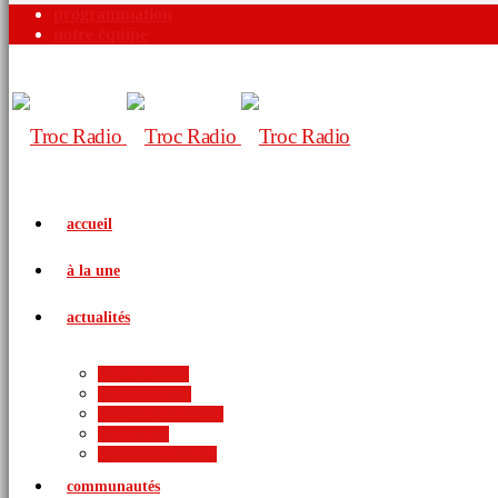
programmation
notre équipe
accueil
à la une
actualités
politique
économie
arts et culture
sports
international
communautés