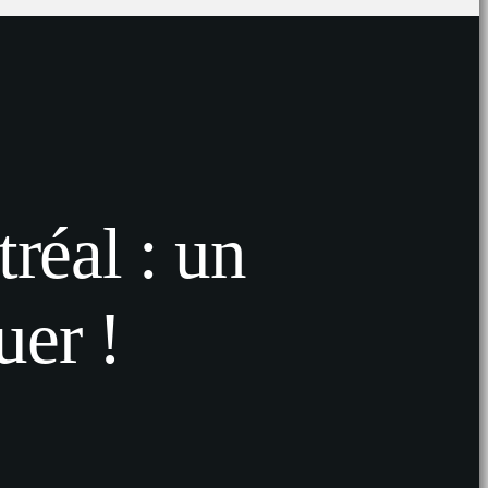
réal : un
er !