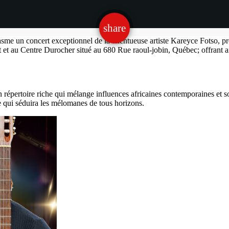
email
share
e un concert exceptionnel de la talentueuse artiste Kareyce Fotso, pré
t et au Centre Durocher situé au 680 Rue raoul-jobin, Québec; offrant a
épertoire riche qui mélange influences africaines contemporaines et son
 qui séduira les mélomanes de tous horizons.