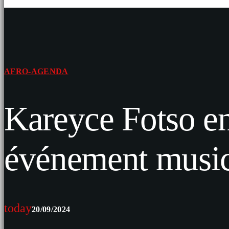
AFRO-AGENDA
Kareyce Fotso en
événement music
today
20/09/2024