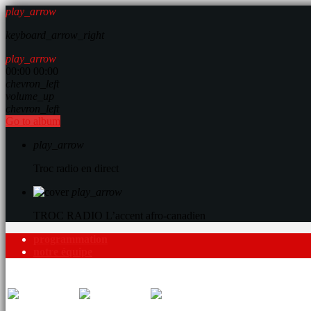
play_arrow
keyboard_arrow_right
play_arrow
00:00
00:00
chevron_left
volume_up
chevron_left
Go to album
play_arrow
Troc radio en direct
play_arrow
TROC RADIO
L’accent afro-canadien
programmation
notre équipe