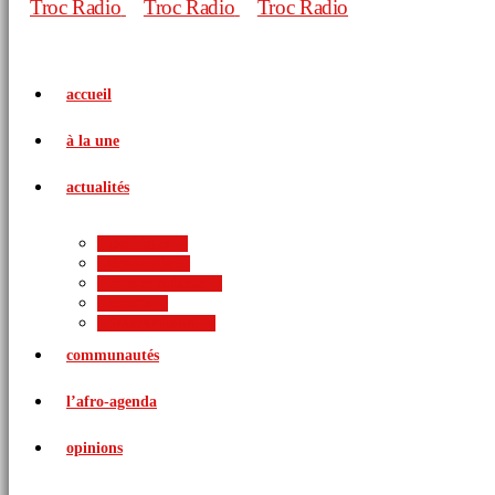
accueil
à la une
actualités
politique
économie
arts et culture
sports
international
communautés
l’afro-agenda
opinions