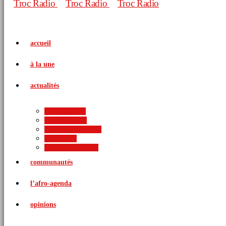
accueil
à la une
actualités
politique
économie
arts et culture
sports
international
communautés
l’afro-agenda
opinions