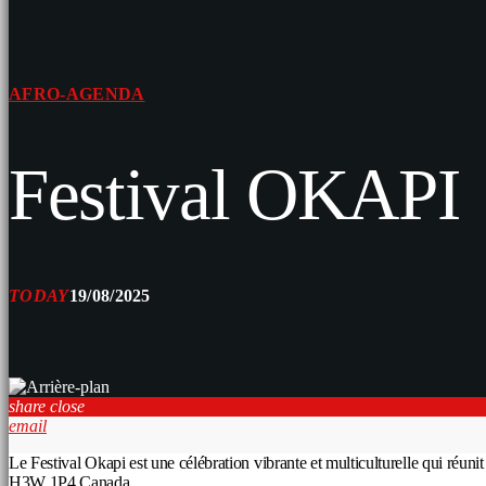
AFRO-AGENDA
Festival OKAPI
TODAY
19/08/2025
share
close
email
Le Festival Okapi est une célébration vibrante et multiculturelle qui réu
H3W 1P4 Canada.