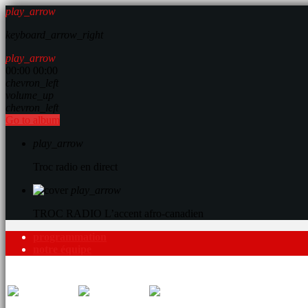
play_arrow
keyboard_arrow_right
play_arrow
00:00
00:00
chevron_left
volume_up
chevron_left
Go to album
play_arrow
Troc radio en direct
play_arrow
TROC RADIO
L’accent afro-canadien
programmation
notre équipe