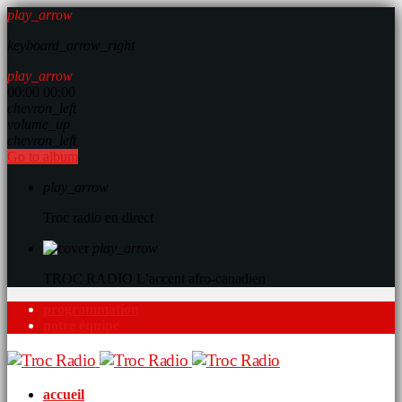
play_arrow
keyboard_arrow_right
play_arrow
00:00
00:00
chevron_left
volume_up
chevron_left
Go to album
play_arrow
Troc radio en direct
play_arrow
TROC RADIO
L’accent afro-canadien
programmation
notre équipe
accueil