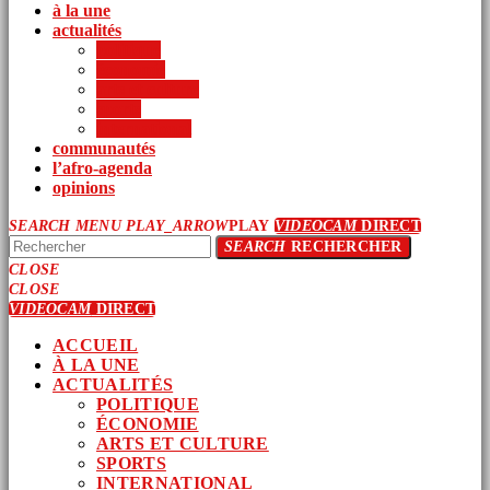
à la une
actualités
politique
économie
arts et culture
sports
international
communautés
l’afro-agenda
opinions
SEARCH
MENU
PLAY_ARROW
PLAY
VIDEOCAM
DIRECT
SEARCH
RECHERCHER
CLOSE
CLOSE
VIDEOCAM
DIRECT
ACCUEIL
À LA UNE
ACTUALITÉS
POLITIQUE
ÉCONOMIE
ARTS ET CULTURE
SPORTS
INTERNATIONAL