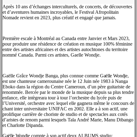
Après 10 ans d’échanges interculturels, de concerts, de découvertes
et d’aventures humaines incroyables, le Festival Afropolitain
Nomade revient en 2023, plus créatif et engagé que jamais.
Première escale à Montréal au Canada entre Janvier et Mars 2023,
pour produire une résidence de création en musique 100% féminine
entre des artistes africaines et des artistes autochtones du territoire
nommé Canada. Parmi ces artistes, Gaelle Wondje.
Gaëlle Grâce Wondje Banga, plus connue comme
Gaëlle Wondje
,
est une chanteuse camerounaise née le 12 Juin née 1983 à Nanga
Eboko dans la région du Centre Cameroun, d’un père guitariste de
renommée. Bercée par le monde de la musique depuis sa plus tendre
enfance, elle intègreara tour à tour l’orchestre du lycée puis de
l’Université, orchestre avec lequel elle gagnera même le concours de
chant inter universitaire UNIFAC en 2002. Elle a à son actif, une
prolifique carrière de choriste de studio et de spectacles aux cotés
d’aristes de renom parmi lesquels Tala André Marie, Manu Dibango
et Charlotte Dipanda.
Gaëlle Wondje
compte à son actif deux ALBUMS studio: