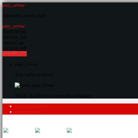
play_arrow
keyboard_arrow_right
play_arrow
00:00
00:00
chevron_left
volume_up
chevron_left
Go to album
play_arrow
Troc radio en direct
play_arrow
TROC RADIO
L’accent afro-canadien
programmation
notre équipe