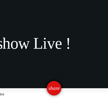
how Live !
email
share
ive