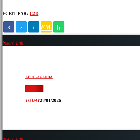
ÉCRIT PAR:
C2D
ARTICLES SIMILAIRES
EMAIL
insert_link
AFRO-AGENDA
‘ » » ̂ !
TODAY
28/01/2026
insert_link