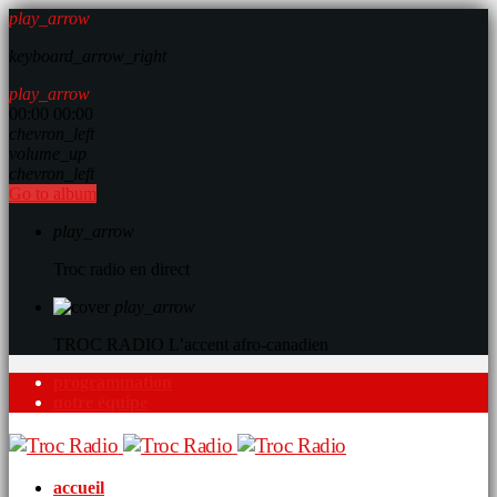
play_arrow
keyboard_arrow_right
play_arrow
00:00
00:00
chevron_left
volume_up
chevron_left
Go to album
play_arrow
Troc radio en direct
play_arrow
TROC RADIO
L’accent afro-canadien
programmation
notre équipe
accueil