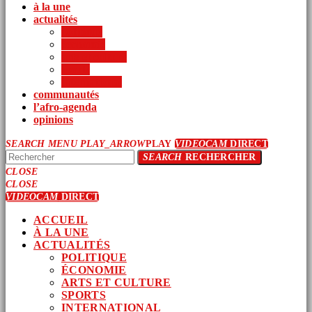
à la une
actualités
politique
économie
arts et culture
sports
international
communautés
l’afro-agenda
opinions
SEARCH
MENU
PLAY_ARROW
PLAY
VIDEOCAM
DIRECT
SEARCH
RECHERCHER
CLOSE
CLOSE
VIDEOCAM
DIRECT
ACCUEIL
À LA UNE
ACTUALITÉS
POLITIQUE
ÉCONOMIE
ARTS ET CULTURE
SPORTS
INTERNATIONAL