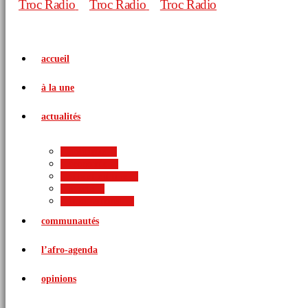
accueil
à la une
actualités
politique
économie
arts et culture
sports
international
communautés
l’afro-agenda
opinions