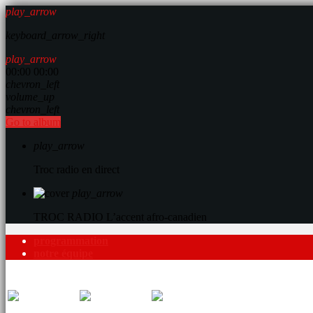
play_arrow
keyboard_arrow_right
play_arrow
00:00
00:00
chevron_left
volume_up
chevron_left
Go to album
play_arrow
Troc radio en direct
play_arrow
TROC RADIO
L’accent afro-canadien
programmation
notre équipe