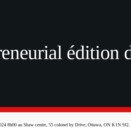
eneurial édition 
2024 8h00 au Shaw centre, 55 colonel by Drive, Ottawa, ON K1N 9J2.