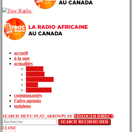
accueil
à la une
actualités
politique
économie
arts et culture
sports
international
communautés
l’afro-agenda
opinions
SEARCH
MENU
PLAY_ARROW
PLAY
VIDEOCAM
DIRECT
SEARCH
RECHERCHER
CLOSE