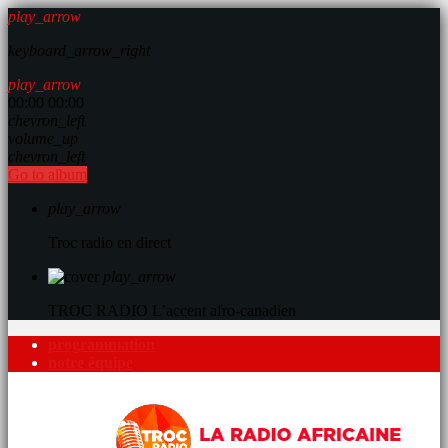
play_arrow
keyboard_arrow_right
play_arrow
00:00
00:00
chevron_left
volume_up
chevron_left
Go to album
play_arrow
Troc radio en direct
play_arrow
TROC RADIO
L’accent afro-canadien
programmation
notre équipe