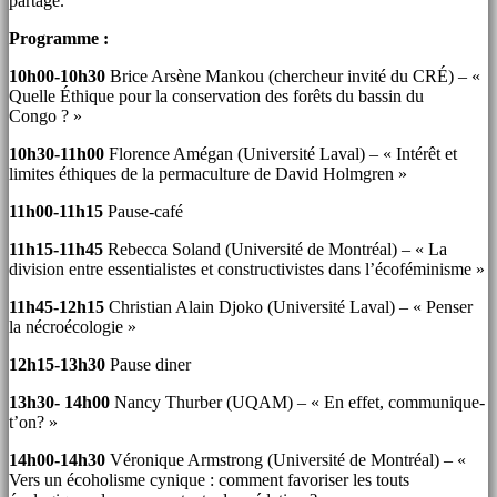
partage.
Programme :
10h00-10h30
Brice Arsène Mankou (chercheur invité du CRÉ) – «
Quelle Éthique pour la conservation des forêts du bassin du
Congo ? »
10h30-11h00
Florence Amégan (Université Laval) – « Intérêt et
limites éthiques de la permaculture de David Holmgren »
11h00-11h15
Pause-café
11h15-11h45
Rebecca Soland (Université de Montréal) – « La
division entre essentialistes et constructivistes dans l’écoféminisme »
11h45-12h15
Christian Alain Djoko (Université Laval) – « Penser
la nécroécologie »
12h15-13h30
Pause diner
13h30- 14h00
Nancy Thurber (UQAM) – « En effet, communique-
t’on? »
14h00-14h30
Véronique Armstrong (Université de Montréal) – «
Vers un écoholisme cynique : comment favoriser les touts