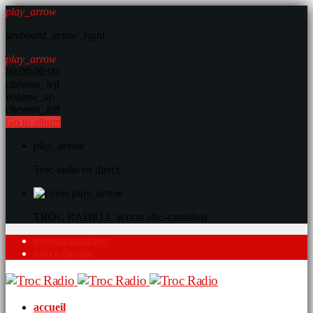
play_arrow
keyboard_arrow_right
play_arrow
00:00
00:00
chevron_left
volume_up
chevron_left
Go to album
play_arrow
Troc radio en direct
play_arrow
TROC RADIO
L’accent afro-canadien
programmation
notre équipe
accueil