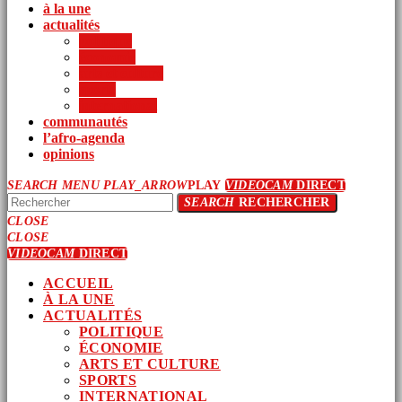
à la une
actualités
politique
économie
arts et culture
sports
international
communautés
l’afro-agenda
opinions
SEARCH
MENU
PLAY_ARROW
PLAY
VIDEOCAM
DIRECT
SEARCH
RECHERCHER
CLOSE
CLOSE
VIDEOCAM
DIRECT
ACCUEIL
À LA UNE
ACTUALITÉS
POLITIQUE
ÉCONOMIE
ARTS ET CULTURE
SPORTS
INTERNATIONAL