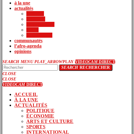
à la une
actualités
politique
économie
arts et culture
sports
international
communautés
l’afro-agenda
opinions
SEARCH
MENU
PLAY_ARROW
PLAY
VIDEOCAM
DIRECT
SEARCH
RECHERCHER
CLOSE
CLOSE
VIDEOCAM
DIRECT
ACCUEIL
À LA UNE
ACTUALITÉS
POLITIQUE
ÉCONOMIE
ARTS ET CULTURE
SPORTS
INTERNATIONAL