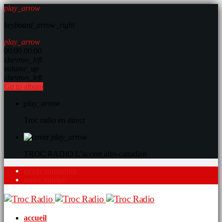
play_arrow
keyboard_arrow_right
play_arrow
00:00
00:00
chevron_left
volume_up
chevron_left
Go to album
play_arrow
Troc radio en direct
play_arrow
TROC RADIO
L’accent afro-canadien
programmation
notre équipe
accueil