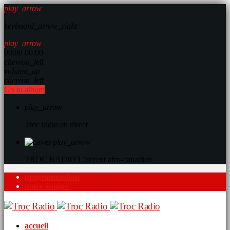
play_arrow
keyboard_arrow_right
play_arrow
00:00
00:00
chevron_left
volume_up
chevron_left
Go to album
play_arrow
Troc radio en direct
play_arrow
TROC RADIO
L’accent afro-canadien
programmation
notre équipe
accueil