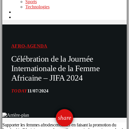
Sports
Technologies
AFRO-AGENDA
Célébration de la Journée
Internationale de la Femme
Africaine – JIFA 2024
TODAY
11/07/2024
email
share
Supporter les femmes afrodescendantes en faisant la promotion du