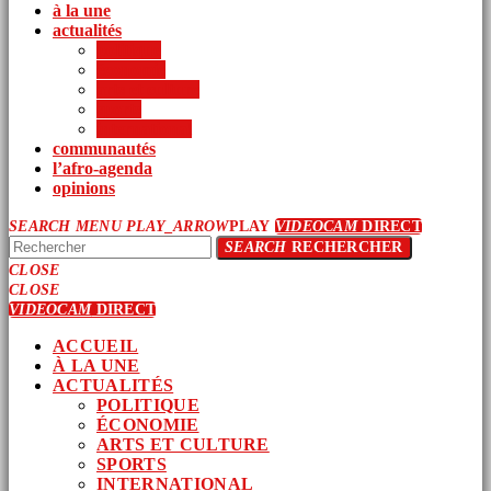
à la une
actualités
politique
économie
arts et culture
sports
international
communautés
l’afro-agenda
opinions
SEARCH
MENU
PLAY_ARROW
PLAY
VIDEOCAM
DIRECT
SEARCH
RECHERCHER
CLOSE
CLOSE
VIDEOCAM
DIRECT
ACCUEIL
À LA UNE
ACTUALITÉS
POLITIQUE
ÉCONOMIE
ARTS ET CULTURE
SPORTS
INTERNATIONAL