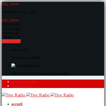
play_arrow
keyboard_arrow_right
play_arrow
00:00
00:00
chevron_left
volume_up
chevron_left
Go to album
play_arrow
Troc radio en direct
play_arrow
TROC RADIO
L’accent afro-canadien
programmation
notre équipe
accueil