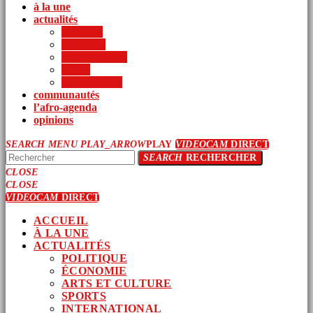
à la une
actualités
politique
économie
arts et culture
sports
international
communautés
l’afro-agenda
opinions
SEARCH
MENU
PLAY_ARROW
PLAY
VIDEOCAM
DIRECT
SEARCH
RECHERCHER
CLOSE
CLOSE
VIDEOCAM
DIRECT
ACCUEIL
À LA UNE
ACTUALITÉS
POLITIQUE
ÉCONOMIE
ARTS ET CULTURE
SPORTS
INTERNATIONAL