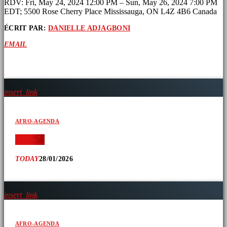
RDV: Fri, May 24, 2024 12:00 PM – Sun, May 26, 2024 7:00 PM
EDT; 5500 Rose Cherry Place Mississauga, ON L4Z 4B6 Canada
ÉCRIT PAR:
DANIELLE ADJAGBONI
EMAIL
ARTICLES SIMILAIRES
insert_link
AFRO-AGENDA
‘ » » ̂ !
TODAY
28/01/2026
insert_link
AFRO-AGENDA