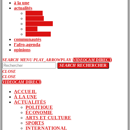
à la une
actualités
politique
économie
arts et culture
sports
international
communautés
l’afro-agenda
opinions
SEARCH
MENU
PLAY_ARROW
PLAY
VIDEOCAM
DIRECT
SEARCH
RECHERCHER
CLOSE
CLOSE
VIDEOCAM
DIRECT
ACCUEIL
À LA UNE
ACTUALITÉS
POLITIQUE
ÉCONOMIE
ARTS ET CULTURE
SPORTS
INTERNATIONAL