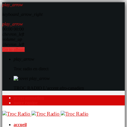
play_arrow
keyboard_arrow_right
play_arrow
00:00
00:00
chevron_left
volume_up
chevron_left
Go to album
play_arrow
Troc radio en direct
play_arrow
TROC RADIO
L’accent afro-canadien
programmation
notre équipe
accueil