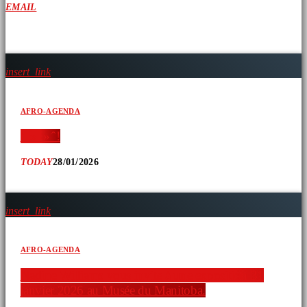
EMAIL
ARTICLES SIMILAIRES
insert_link
AFRO-AGENDA
‘ » » ̂ !
TODAY
28/01/2026
insert_link
AFRO-AGENDA
Nadine Williams vous invite à une exposition 31
janvier 2026 au Musée du Manitoba.