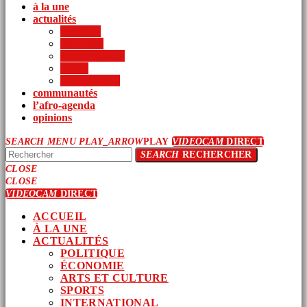
à la une
actualités
politique
économie
arts et culture
sports
international
communautés
l’afro-agenda
opinions
SEARCH
MENU
PLAY_ARROW
PLAY
VIDEOCAM
DIRECT
SEARCH
RECHERCHER
CLOSE
CLOSE
VIDEOCAM
DIRECT
ACCUEIL
À LA UNE
ACTUALITÉS
POLITIQUE
ÉCONOMIE
ARTS ET CULTURE
SPORTS
INTERNATIONAL