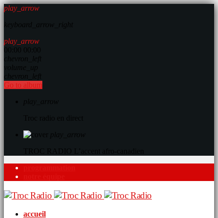
play_arrow
keyboard_arrow_right
play_arrow
00:00
00:00
chevron_left
volume_up
chevron_left
Go to album
play_arrow
Troc radio en direct
play_arrow
TROC RADIO
L’accent afro-canadien
programmation
notre équipe
accueil