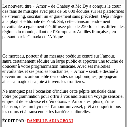
Le nouveau titre « Amor » de Chabsy et Mc Dy a conquis le cœur
des fans de musique avec plus de 50 000 écoutes sur les plateformes
de streaming, suscitant un engouement sans précédent. Déjà intégré
à la playlist éditoriale de Zouk Sat, cette chanson tendrement
envoûtante a également été diffusée plus de 250 fois dans différentes
régions du monde, allant de l’Europe aux Antilles françaises, en
passant par le Canada et l’Afrique.
Ce morceau, porteur d’un message poétique centré sur l’amour,
saura certainement séduire un large public et apporter une touche de
douceur à votre programmation musicale. Avec ses mélodies
envoûtantes et ses paroles touchantes, « Amor » semble destiné à
devenir un incontournable des ondes radiophoniques, propageant
ainsi sa magie et sa joie à travers les frontières.
Ne manquez pas l’occasion d’inclure cette pépite musicale dans
votre programmation pour offrir à vos auditeurs un voyage sensoriel
empreint de tendresse et d’émotions. « Amor » est plus qu’une
chanson, c’est un hymne à l’amour universel, prêt à conquérir tous
les cœurs et à transcender les barrières culturelles.
ÉCRIT PAR:
DANIELLE ADJAGBONI