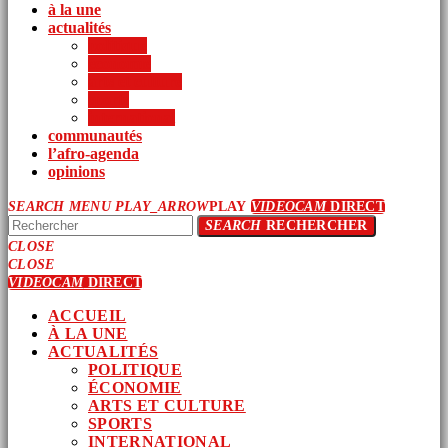
à la une
actualités
politique
économie
arts et culture
sports
international
communautés
l’afro-agenda
opinions
SEARCH
MENU
PLAY_ARROW
PLAY
VIDEOCAM
DIRECT
SEARCH
RECHERCHER
CLOSE
CLOSE
VIDEOCAM
DIRECT
ACCUEIL
À LA UNE
ACTUALITÉS
POLITIQUE
ÉCONOMIE
ARTS ET CULTURE
SPORTS
INTERNATIONAL