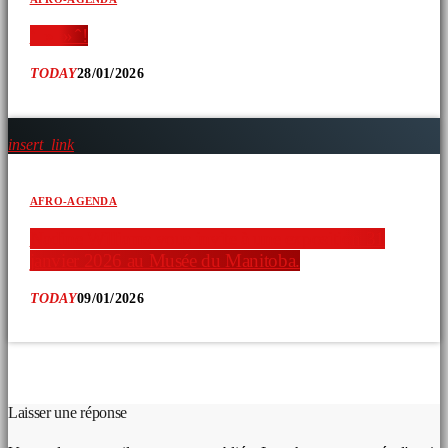
‘ » » ̂ !
TODAY
28/01/2026
insert_link
AFRO-AGENDA
Nadine Williams vous invite à une exposition 31
janvier 2026 au Musée du Manitoba.
TODAY
09/01/2026
COMMENTAIRES D’ARTICLES (0)
Laisser une réponse