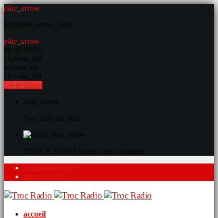
play_arrow
keyboard_arrow_right
play_arrow
00:00
00:00
chevron_left
volume_up
chevron_left
Go to album
play_arrow
Troc radio en direct
play_arrow
TROC RADIO
L’accent afro-canadien
programmation
notre équipe
accueil