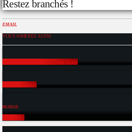
Restez branchés !
EMAIL
VOUS AIMEREZ AUSSI
L’Étoile du week-end : Yemi Alade
Show de dames
MUSIQUE
Early Mix