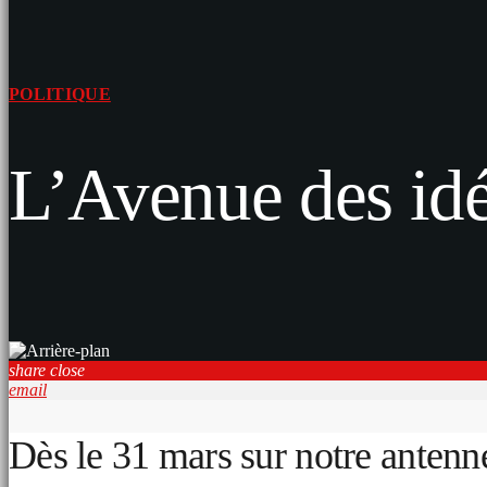
POLITIQUE
L’Avenue des id
share
close
email
Dès le 31 mars sur notre antenn