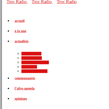
accueil
à la une
actualités
politique
économie
arts et culture
sports
international
communautés
l’afro-agenda
opinions