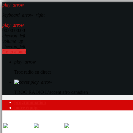
play_arrow
keyboard_arrow_right
play_arrow
00:00
00:00
chevron_left
volume_up
chevron_left
Go to album
play_arrow
Troc radio en direct
play_arrow
TROC RADIO
L’accent afro-canadien
programmation
notre équipe