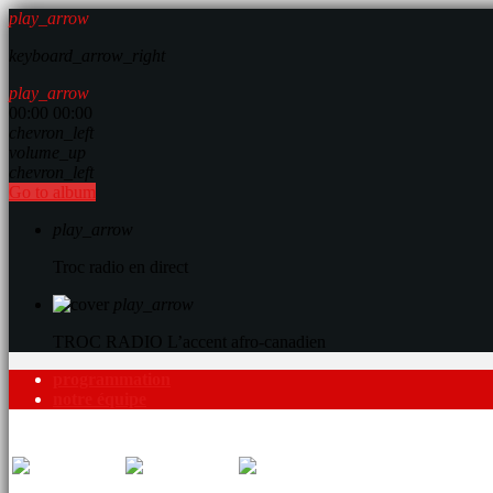
play_arrow
keyboard_arrow_right
play_arrow
00:00
00:00
chevron_left
volume_up
chevron_left
Go to album
play_arrow
Troc radio en direct
play_arrow
TROC RADIO
L’accent afro-canadien
programmation
notre équipe