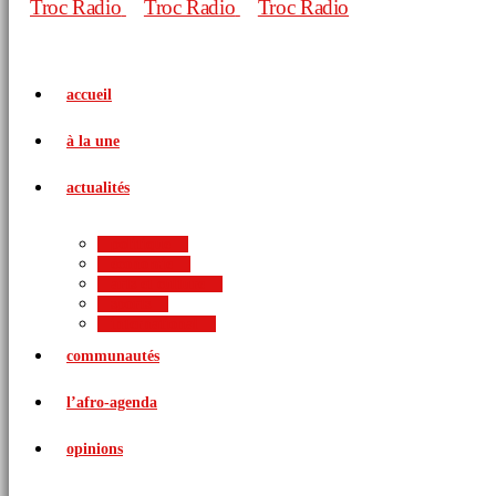
accueil
à la une
actualités
politique
économie
arts et culture
sports
international
communautés
l’afro-agenda
opinions